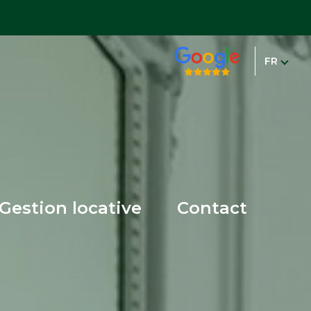
FR
gestion locative
contact