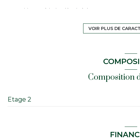
cuisine américaine (équipée)
exposition Nord-Est
VOIR PLUS DE CARAC
2ème étage
COMPOSI
ascenseur
Composition d
interphone
Etage 2
salon/sejour
chambre
FINANC