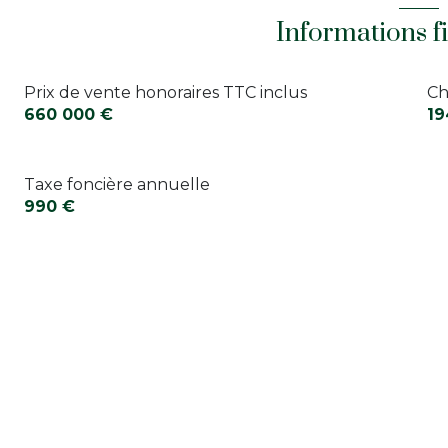
salle de bain
Informations f
cuisine
Prix de vente honoraires TTC inclus
Ch
660 000 €
19
Taxe foncière annuelle
990 €