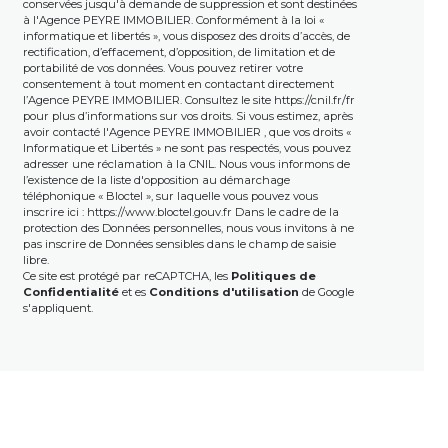
conservées jusqu'à demande de suppression et sont destinées
à l'Agence PEYRE IMMOBILIER. Conformément à la loi «
informatique et libertés », vous disposez des droits d’accès, de
rectification, d’effacement, d’opposition, de limitation et de
portabilité de vos données. Vous pouvez retirer votre
consentement à tout moment en contactant directement
l’Agence PEYRE IMMOBILIER. Consultez le site https://cnil.fr/fr
pour plus d’informations sur vos droits. Si vous estimez, après
avoir contacté l'Agence PEYRE IMMOBILIER , que vos droits «
Informatique et Libertés » ne sont pas respectés, vous pouvez
adresser une réclamation à la CNIL. Nous vous informons de
l’existence de la liste d'opposition au démarchage
téléphonique « Bloctel », sur laquelle vous pouvez vous
inscrire ici : https://www.bloctel.gouv.fr Dans le cadre de la
protection des Données personnelles, nous vous invitons à ne
pas inscrire de Données sensibles dans le champ de saisie
libre.
Ce site est protégé par reCAPTCHA, les
Politiques de
Confidentialité
et es
Conditions d'utilisation
de Google
s'appliquent.