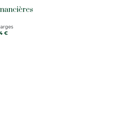
4 m²
inancières
4 m²
arges
4 €