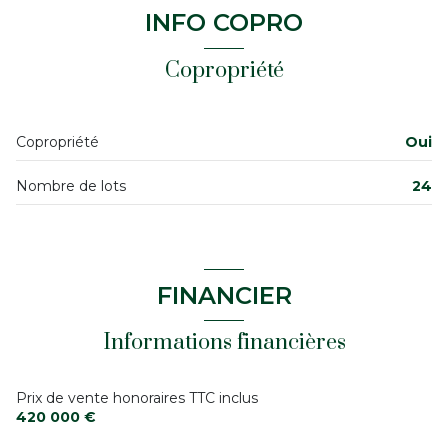
chambre
13 m²
INFO COPRO
7 étage(s)
cuisine
4 m²
Copropriété
chambre
4 m²
vue sur cour
cave
Copropriété
Oui
interphone
Nombre de lots
24
quartier Gros Caillou
FINANCIER
Informations financières
Prix de vente honoraires TTC inclus
420 000 €