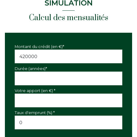
SIMULATION
Calcul des mensualités
Montant du crédit (en €)*
Durée (années)*
Votre apport (en €) *
Taux d'emprunt (%) *