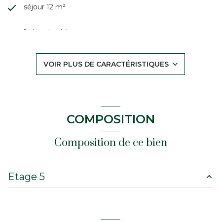
séjour 12 m²
1 chambre(s)
1 salle(s) de bain
VOIR PLUS DE CARACTÉRISTIQUES
construit en 1900
cuisine séparée
COMPOSITION
Chauffage individuel : radiateur (gaz)
Composition de ce bien
exposition Sud
Etage 5
1 niveau(x)
salon/sejour
12 m²
5ème étage