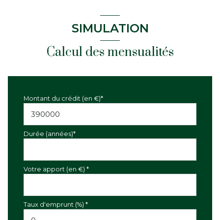
SIMULATION
Calcul des mensualités
Montant du crédit (en €)*
Durée (années)*
Votre apport (en €) *
Taux d'emprunt (%) *