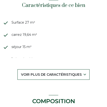
Caractéristiques de ce bien
Surface 27 m²
carrez 19,64 m²
séjour 15 m²
1 chambre(s)
1 salle(s) de bain
VOIR PLUS DE CARACTÉRISTIQUES
1 salle(s) d'eau
construit en 1820
COMPOSITION