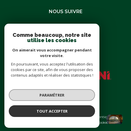
NOUS SUIVRE
Comme beaucoup, notre site
utilise les cookies
On aimerait vous accompagner pendant
NOUS ADHÉRONS
votre visite.
En poursuivant, vous acceptez l'utilisation des
cookies par ce site, afin de vous proposer des
contenus adaptés et réaliser des statistiques !
PARAMÉTRER
© 2026 | Tous droits réservés
TOUT ACCEPTER
Nos honoraires
Nos partenaires
Mentions légales
Peyre Immobilier
Agence
Admin
Politique RGPD
Cookies