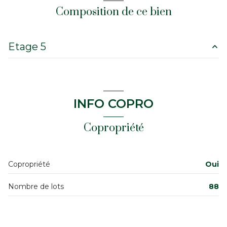
cuisine américaine (équipée)
Composition de ce bien
Chauffage individuel : radiateur (electrique)
Etage 5
exposition Sud-Ouest
salon/sejour
15.92 m²
1 niveau(x)
chambre
8.75 m²
INFO COPRO
5ème étage
salle de bain
2.68 m²
Copropriété
6 étage(s)
ascenseur
Copropriété
Oui
vue sur cour
Nombre de lots
88
cave