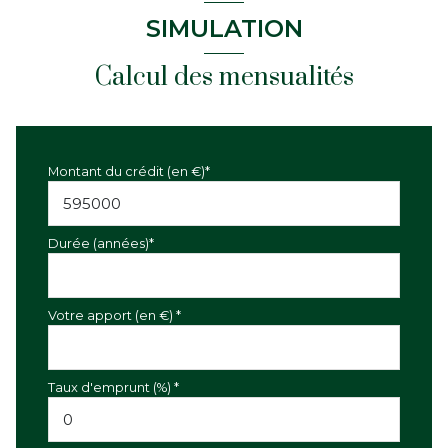
SIMULATION
Calcul des mensualités
Montant du crédit (en €)*
Durée (années)*
Votre apport (en €) *
Taux d'emprunt (%) *