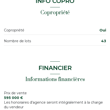
INFO COPRO
3ème étage
Chambre 1
14 m²
Copropriété
salle de bain
4 m²
7 étage(s)
Chambre 2
14 m²
ascenseur
Copropriété
Oui
vue sur rue
Nombre de lots
43
cave
visiophone
FINANCIER
interphone
Informations financières
quartier Falguière
Prix de vente
595 000 €
accès handicapé
Les honoraires d'agence seront intégralement à la charge
du vendeur