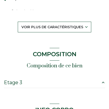
2 chambre(s)
1 salle(s) d'eau
VOIR PLUS DE CARACTÉRISTIQUES
construit en 1990
cuisine séparée (équipée)
COMPOSITION
Chauffage individuel : radiateur (electrique)
Composition de ce bien
1 garage(s)
Etage 3
exposition Est
salon/sejour
19 m²
1 niveau(x)
cuisine
8 m²